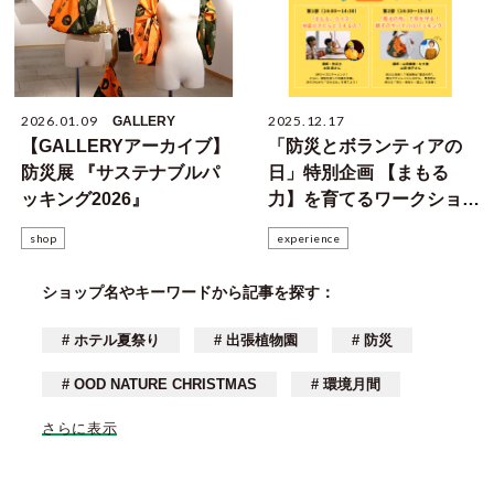
2026.01.09
2025.12.17
GALLERY
【GALLERYアーカイブ】
「防災とボランティアの
防災展 『サステナブルパ
日」特別企画 【まもる
ッキング2026』
力】を育てるワークショッ
プ＜1/17＞
shop
experience
ショップ名やキーワードから記事を探す：
# ホテル夏祭り
# 出張植物園
# 防災
# OOD NATURE CHRISTMAS
# 環境月間
さらに表示