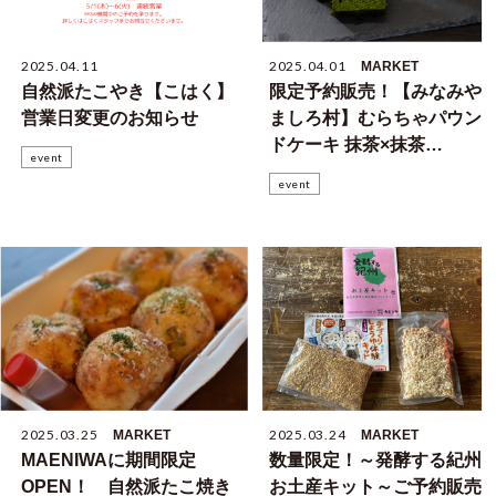
2025.04.11
2025.04.01
MARKET
自然派たこやき【こはく】
限定予約販売！【みなみや
営業日変更のお知らせ
ましろ村】むらちゃパウン
ドケーキ 抹茶×抹茶
event
TORICO
event
2025.03.25
2025.03.24
MARKET
MARKET
MAENIWAに期間限定
数量限定！～発酵する紀州
OPEN！ 自然派たこ焼き
お土産キット～ご予約販売