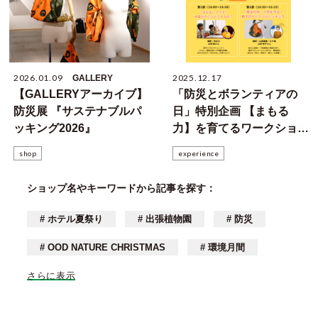
2026.01.09
2025.12.17
GALLERY
【GALLERYアーカイブ】
「防災とボランティアの
防災展 『サステナブルパ
日」特別企画 【まもる
ッキング2026』
力】を育てるワークショッ
プ＜1/17＞
shop
experience
ショップ名やキーワードから記事を探す：
# ホテル夏祭り
# 出張植物園
# 防災
# OOD NATURE CHRISTMAS
# 環境月間
さらに表示