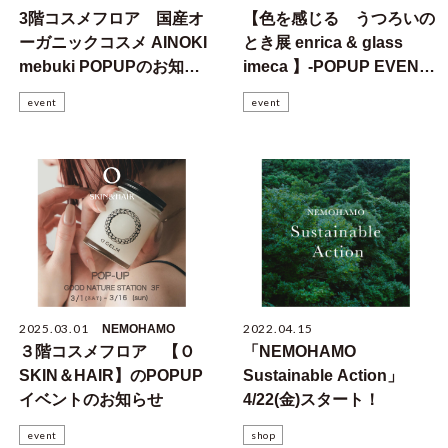
3階コスメフロア 国産オ
【色を感じる うつろいの
ーガニックコスメ AINOKI
とき展 enrica & glass
mebuki POPUPのお知ら
imeca 】-POPUP EVENT-
せ
5/19開催
event
event
2025.03.01
2022.04.15
NEMOHAMO
３階コスメフロア 【Ｏ
「NEMOHAMO
SKIN＆HAIR】のPOPUP
Sustainable Action」
イベントのお知らせ
4/22(金)スタート！
event
shop